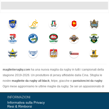
maglietterugby.com
ha una nuova maglia da rugby in tutti i campionati della
stagione 2019-2026. Un produttore di jersey affidabile dalla Cina. Sfoglia le
nostre
magliette da rugby all black
, felpe, giacche e
pantaloncini da rugby
.
Ogni mese aggiorniamo le ultime maglie da rugby. Se sei un appassionato di
rugby, vuoi comprare una maglia da rugby. Il nostro sito web è la scelta
INFORMAZIONI
migliore.
Informativa sulla Privacy
Resi & Rimborsi