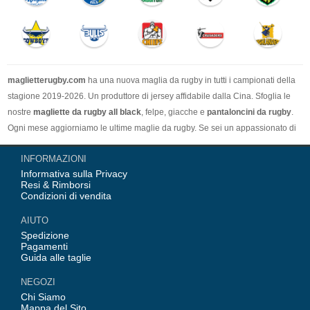
maglietterugby.com
ha una nuova maglia da rugby in tutti i campionati della
stagione 2019-2026. Un produttore di jersey affidabile dalla Cina. Sfoglia le
nostre
magliette da rugby all black
, felpe, giacche e
pantaloncini da rugby
.
Ogni mese aggiorniamo le ultime maglie da rugby. Se sei un appassionato di
rugby, vuoi comprare una maglia da rugby. Il nostro sito web è la scelta
INFORMAZIONI
migliore.
Informativa sulla Privacy
Resi & Rimborsi
Condizioni di vendita
AIUTO
Spedizione
Pagamenti
Guida alle taglie
NEGOZI
Chi Siamo
Mappa del Sito