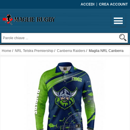
ACCEDI
CREA ACCOUNT
Home
/
NRL Telstra Premiership
/
Canberra Raiders
/ Maglia NRL Canberra
Raiders Rugby 2022 Fish Finder