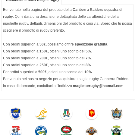
Benvenuto nella pagina del prodotto della
Canberra Raiders squadra di
rugby
. Qui ti darà una descrizione dettagliata delle caratteristiche della
magliette rugby
, dettagli, dimensioni del prodotto e così via. Spero che tu possa
scegliere il prodotto di rugby preferito.
Con ordini superiori a
50€
, possiamo offrire
spedizione gratuita
.
Con ordini superiori a
150€
, ottieni uno sconto del
5%
.
Con ordini superiori a
200€
, ottieni uno sconto del
7%
.
Con ordini superiori a
250€
, ottieni uno sconto del
8%
.
Per ordini superiori a
500€
, ottieni uno sconto del
10%
.
Benvenuto nel nostro negozio per acquistare
maglie rugby Canberra Raiders
.
In caso di domande, contattaci all'indirizzo
maglietterugby@hotmail.com
.